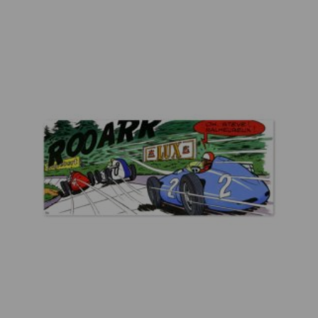
DE
VARIATIONS.
PRIX :
LES
OPTIONS
1.300€
PEUVENT
À
ÊTRE
4.200€
CHOISIES
SUR
LA
PAGE
DU
PRODUIT