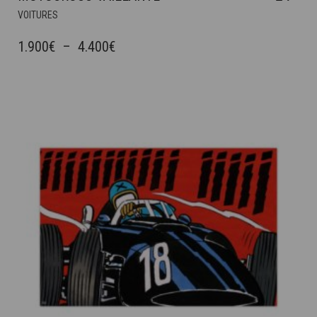
CE
VOITURES
PRODUIT
A
PLAGE
1.900
€
–
4.400
€
PLUSIEURS
DE
VARIATIONS.
PRIX :
LES
OPTIONS
1.900€
PEUVENT
À
ÊTRE
4.400€
CHOISIES
SUR
LA
PAGE
DU
PRODUIT