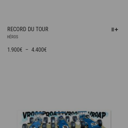
RECORD DU TOUR
CE
HÉROS
PRODUIT
A
PLAGE
1.900
€
–
4.400
€
PLUSIEURS
DE
VARIATIONS.
PRIX :
LES
OPTIONS
1.900€
PEUVENT
À
ÊTRE
4.400€
CHOISIES
SUR
LA
PAGE
DU
PRODUIT