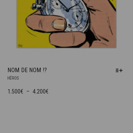
NOM DE NOM !?
CE
HÉROS
PRODUIT
A
PLAGE
1.500
€
–
4.200
€
PLUSIEURS
DE
VARIATIONS.
PRIX :
LES
OPTIONS
1.500€
PEUVENT
À
ÊTRE
4.200€