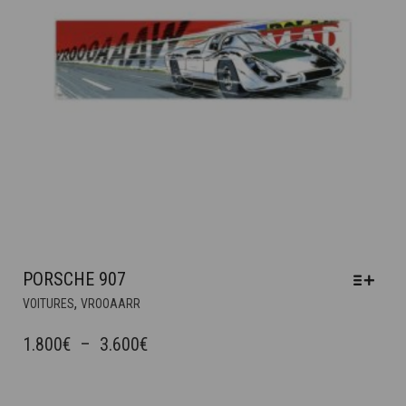
LA
PAGE
DU
PRODUIT
PORSCHE 907
CE
,
VOITURES
VROOAARR
PRODUIT
A
PLAGE
1.800
€
–
3.600
€
PLUSIEURS
DE
VARIATIONS.
PRIX :
LES