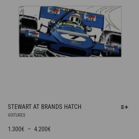
SUR
LA
PAGE
DU
PRODUIT
STEWART AT BRANDS HATCH
CE
VOITURES
PRODUIT
A
PLAGE
1.300
€
–
4.200
€
PLUSIEURS
DE