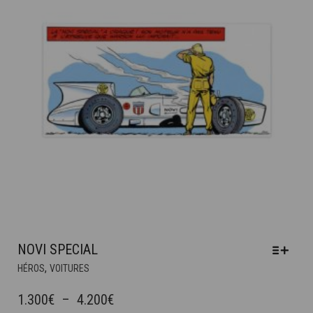
CHOISIES
SUR
LA
PAGE
DU
PRODUIT
NOVI SPECIAL
CE
,
HÉROS
VOITURES
PRODUIT
A
PLAGE
1.300
€
–
4.200
€
PLUSIEURS