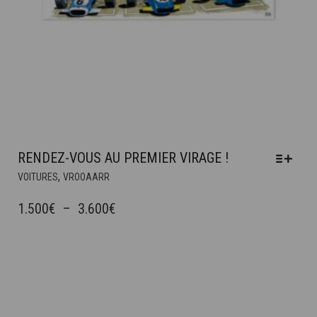
RENDEZ-VOUS AU PREMIER VIRAGE !
CE
,
VOITURES
VROOAARR
PRODUIT
A
PLAGE
1.500
€
–
3.600
€
PLUSIEURS
DE
VARIATIONS.
PRIX :
LES
OPTIONS
1.500€
PEUVENT
À
ÊTRE
3.600€
CHOISIES