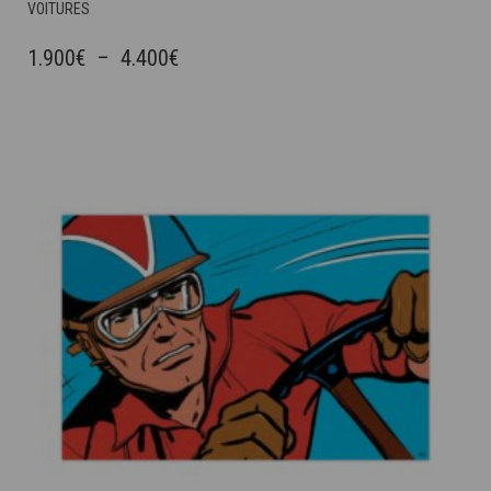
CE
VOITURES
PRODUIT
A
PLAGE
1.900
€
–
4.400
€
PLUSIEURS
DE
VARIATIONS.
PRIX :
LES
OPTIONS
1.900€
PEUVENT
À
ÊTRE
4.400€
CHOISIES
SUR
LA
PAGE
DU
PRODUIT