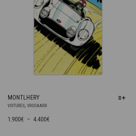
MONTLHERY
CE
,
VOITURES
VROOAARR
PRODUIT
A
PLAGE
1.900
€
–
4.400
€
PLUSIEURS
DE
VARIATIONS.