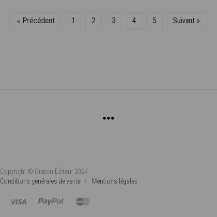
VARIATIONS.
PRIX :
LES
« Précédent
1
2
3
4
5
Suivant »
OPTIONS
1.300€
PEUVENT
À
ÊTRE
4.200€
CHOISIES
SUR
LA
PAGE
DU
PRODUIT
Copyright © Graton Éditeur 2024
Conditions générales de vente
Mentions légales