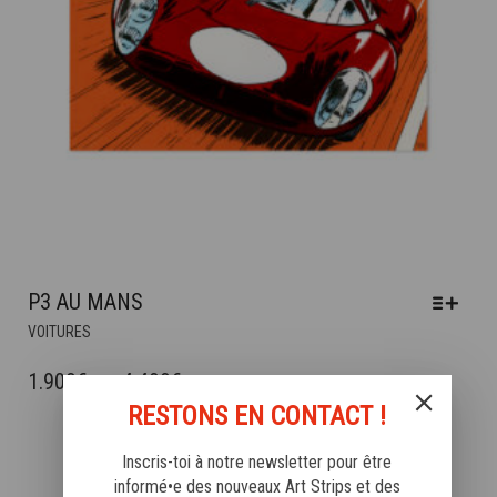
DU
PRODUIT
P3 AU MANS
CE
VOITURES
PRODUIT
A
PLAGE
1.900
€
–
4.400
€
PLUSIEURS
DE
RESTONS EN CONTACT !
VARIATIONS.
PRIX :
LES
Inscris-toi à notre newsletter pour être
OPTIONS
1.900€
informé•e des nouveaux Art Strips et des
PEUVENT