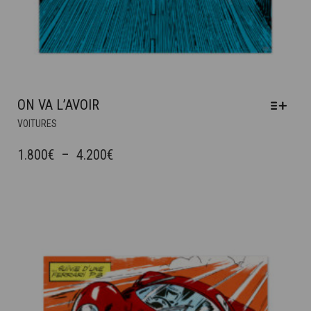
ON VA L’AVOIR
CE
VOITURES
PRODUIT
A
PLAGE
1.800
€
–
4.200
€
PLUSIEURS
DE
VARIATIONS.
PRIX :
LES
OPTIONS
1.800€
PEUVENT
À
ÊTRE
4.200€
CHOISIES
SUR
LA
PAGE