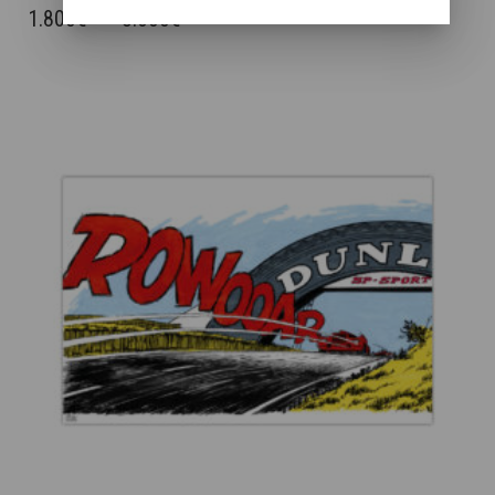
A
PLAGE
1.800
€
–
3.600
€
PLUSIEURS
DE
VARIATIONS.
PRIX :
LES
OPTIONS
1.800€
PEUVENT
À
ÊTRE
3.600€
CHOISIES
SUR
LA
PAGE
DU
PRODUIT