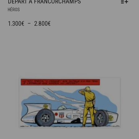
DÉPART À FRANCORCHAMPS
CE
HÉROS
PRODUIT
A
PLAGE
1.300
€
–
2.800
€
PLUSIEURS
DE
VARIATIONS.
PRIX :
LES
OPTIONS
1.300€
PEUVENT
À
ÊTRE
2.800€
CHOISIES
SUR
LA
PAGE
DU
PRODUIT