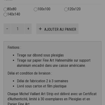
à
80x80
100x100
120x120
4.200€
140x140
quantité
AJOUTER AU PANIER
de
Victoire
à
Monaco
Finitions :
Tirage sur dibond sous plexiglas
Tirage sur papier Fine Art Hahnemühle sur support
aluminium encadré dans une caisse américaine.
Délai et condition de livraison :
Délai de fabrication 2 à 3 semaines
Livré sous carton et film plastique
Chaque Michel Vaillant Art Strip est délivré avec un Certificat
d’Authenticité, limité à 30 exemplaires en Plexiglas et en
Papier Fine Art.