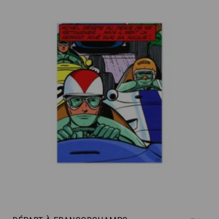
PRIX :
LES
OPTIONS
1.900€
PEUVENT
À
ÊTRE
4.400€
CHOISIES
SUR
LA
PAGE
DU
PRODUIT