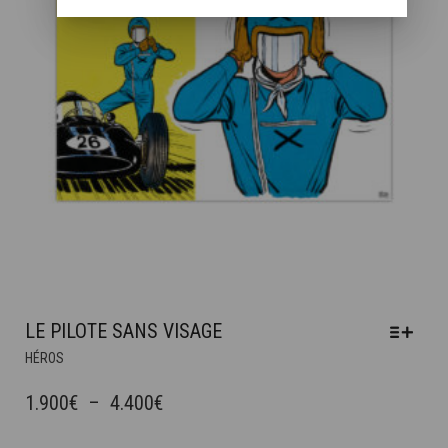
SUR
LA
PAGE
DU
PRODUIT
LE PILOTE SANS VISAGE
CE
HÉROS
PRODUIT
A
PLAGE
1.900
€
–
4.400
€
PLUSIEURS
DE
VARIATIONS.