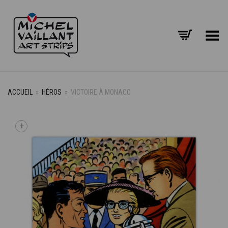
Basculer le menu
ACCUEIL
»
HÉROS
»
VICTOIRE À MONACO
+