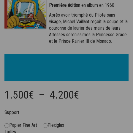
Première édition
en album en 1960
Après avoir triomphé du Pilote sans
visage, Michel Vaillant reçoit la coupe et la
couronne de laurier des mains de leurs
Altesses sérénissimes la Princesse Grace
et le Prince Rainier III de Monaco.
Plage
1.500
€
–
4.200
€
de
Support
prix :
1.500€
Papier Fine Art
Plexiglas
Tailles