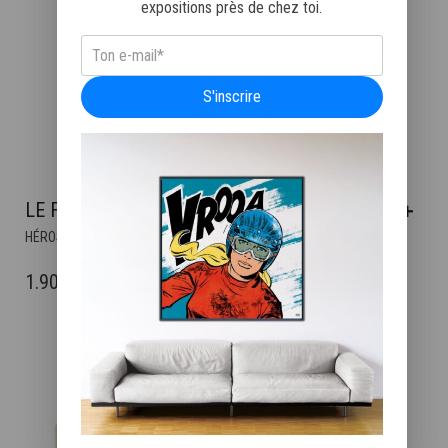
expositions près de chez toi.
S'inscrire
LE FANTÔME DES 24H II
CE
HÉROS
PRODUIT
A
PLAGE
1.900
€
–
4.400
€
PLUSIEURS
DE
VARIATIONS.
PRIX :
LES
OPTIONS
1.900€
PEUVENT
À
ÊTRE
4.400€
CHOISIES