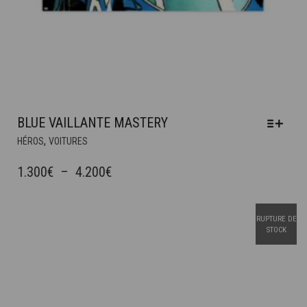
BLUE VAILLANTE MASTERY
CE
,
HÉROS
VOITURES
PRODUIT
A
PLAGE
1.300
€
–
4.200
€
PLUSIEURS
DE
VARIATIONS.
PRIX :
LES
RUPTURE DE
OPTIONS
1.300€
STOCK
PEUVENT
À
ÊTRE
4.200€
CHOISIES
SUR
LA