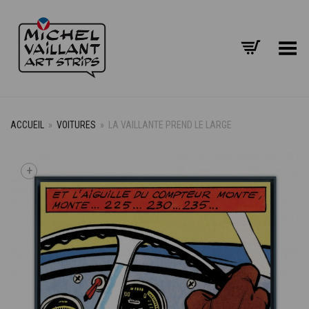
Basculer le menu
ACCUEIL
»
VOITURES
»
LA VAILLANTE PREND LE LARGE
+