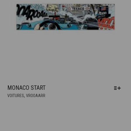
PAGE
DU
PRODUIT
MONACO START
CE
,
VOITURES
VROOAARR
PRODUIT
A
PLUSIEURS
VARIATIONS.
LES