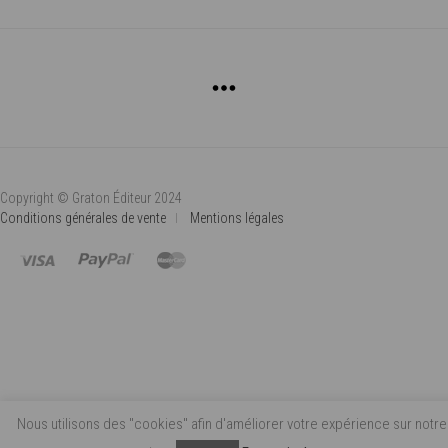
OPTIONS
PEUVENT
ÊTRE
CHOISIES
SUR
LA
PAGE
DU
PRODUIT
Copyright © Graton Éditeur 2024
Conditions générales de vente
Mentions légales
Nous utilisons des "cookies" afin d'améliorer votre expérience sur notre