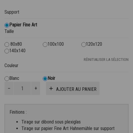
de
Support
prix :
1.800€
Papier Fine Art
Taille
à
80x80
100x100
120x120
4.200€
140x140
RÉINITIALISER LA SÉLECTION
Couleur
Blanc
Noir
quantité
AJOUTER AU PANIER
de
La
Vaillante
Prend
Finitions :
Le
Tirage sur dibond sous plexiglas
Large
Tirage sur papier Fine Art Hahnemühle sur support