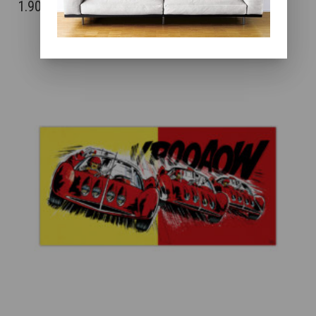
A
PLAGE
1.900
€
–
4.400
€
PLUSIEURS
DE
VARIATIONS.
PRIX :
LES
OPTIONS
1.900€
PEUVENT
À
ÊTRE
4.400€
CHOISIES
SUR
LA
PAGE
DU
PRODUIT