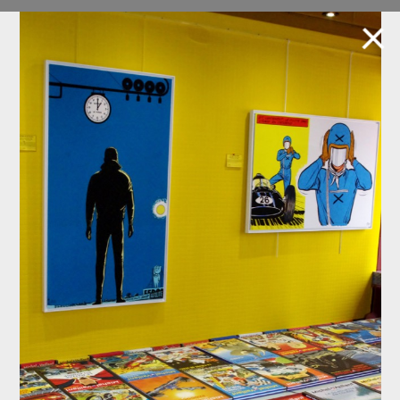
Basculer le menu
RESTONS EN CONTACT !
Inscris-toi à notre newsletter pour être
informé•e des nouveaux Art Strips et des
expositions près de chez toi.
S'inscrire