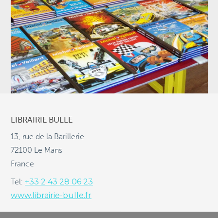
©
OpenStreetMap
LIBRAIRIE BULLE
13, rue de la Barillerie
Copyright © Graton Éditeur 2024
72100 Le Mans
Conditions générales de vente
Mentions légales
France
+33 2 43 28 06 23
Tel:
Nous utilisons des "cookies" afin d'améliorer votre expérience sur
www.librairie-bulle.fr
notre site.
En savoir plus
Accepter