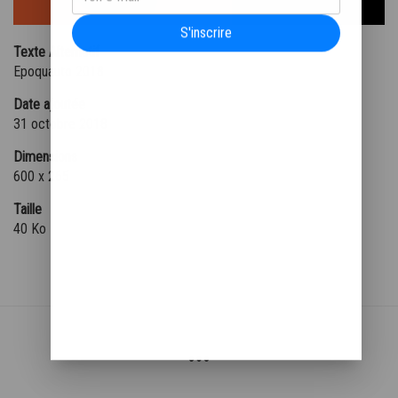
S'inscrire
Texte Alternatif
Epoquauto 2018
Date ajoutée
31 octobre 2018
Dimensions
600 x 265
Taille
40 Ko