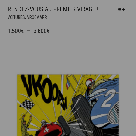
RENDEZ-VOUS AU PREMIER VIRAGE !
CE
,
VOITURES
VROOAARR
PRODUIT
A
PLAGE
1.500
€
–
3.600
€
PLUSIEURS
DE
VARIATIONS.
PRIX :
LES
OPTIONS
1.500€
PEUVENT
À
ÊTRE
3.600€
CHOISIES
SUR
LA
PAGE
DU
PRODUIT