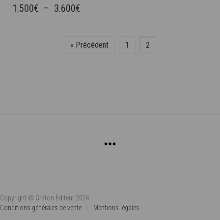
A
PLAGE
1.500
€
–
3.600
€
PLUSIEURS
DE
VARIATIONS.
PRIX :
LES
« Précédent
1
2
OPTIONS
1.500€
PEUVENT
À
ÊTRE
3.600€
CHOISIES
SUR
LA
PAGE
DU
PRODUIT
Copyright © Graton Éditeur 2024
Conditions générales de vente
Mentions légales