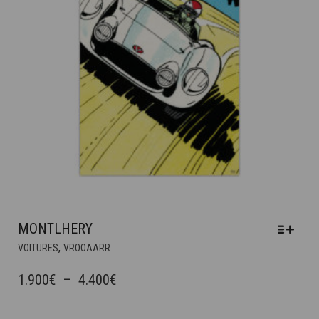
MONTLHERY
CE
,
VOITURES
VROOAARR
PRODUIT
A
PLAGE
1.900
€
–
4.400
€
PLUSIEURS
DE
VARIATIONS.