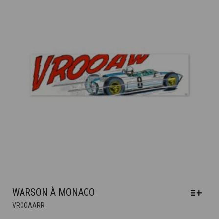
À
ÊTRE
4.200€
CHOISIES
SUR
LA
PAGE
DU
PRODUIT
WARSON À MONACO
CE
VROOAARR
PRODUIT