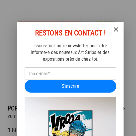
CHOISIES
SUR
LA
PAGE
DU
RESTONS EN CONTACT !
PRODUIT
Inscris-toi à notre newsletter pour être
informé•e des nouveaux Art Strips et des
expositions près de chez toi.
S'inscrire
PORSCHE 907
CE
,
VOITURES
VROOAARR
PRODUIT
A
PLAGE
1.800
€
–
3.600
€
PLUSIEURS