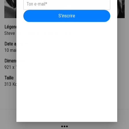
S'inscrire
Légende
Steve Mc Queen fan de Michel Vaillant
Date ajoutée
10 mai 2015
Dimensions
921 x 1280
Taille
313 Ko