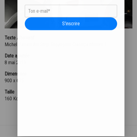
S'inscrire
Texte Alternatif
Michel Vaillant Art Strip Showroom Classica Motors 1
Date ajoutée
8 mai 2019
Dimensions
900 x 675
Taille
160 Ko