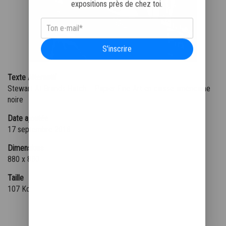
expositions près de chez toi.
S'inscrire
Texte Alternatif
Stewart At Brands Hatch – Papier Fine Art en caisse américaine
noire
Date ajoutée
17 septembre 2018
Dimensions
880 x 880
Taille
107 Ko