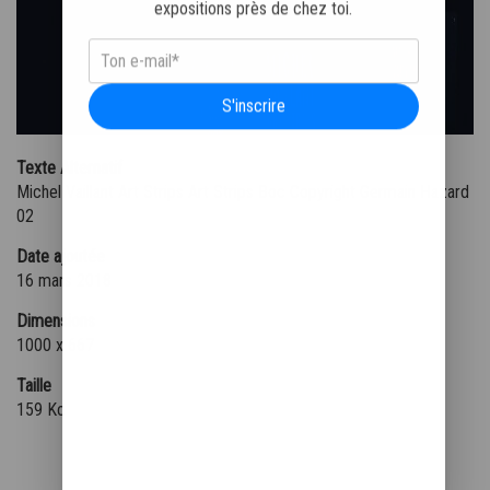
expositions près de chez toi.
S'inscrire
Texte Alternatif
Michel Vaillant Art Strips Art Strips Boc Copyright Germain Hazard
02
Date ajoutée
16 mars 2018
Dimensions
1000 x 667
Taille
159 Ko