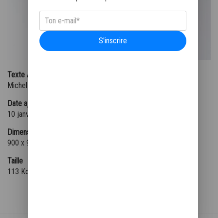
S'inscrire
Texte Alternatif
Michel Vaillant Art Strips – Julie sort des flammes – 120x120
Date ajoutée
10 janvier 2025
Dimensions
900 x 900
Taille
113 Ko