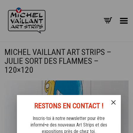
Basculer le menu
MICHEL VAILLANT ART STRIPS –
JULIE SORT DES FLAMMES –
120×120
RESTONS EN CONTACT !
Inscris-toi à notre newsletter pour être
informé•e des nouveaux Art Strips et des
expositions près de chez toi.