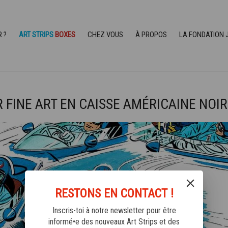
R ?
ART STRIPS
BOXES
CHEZ VOUS
À PROPOS
LA FONDATION 
 FINE ART EN CAISSE AMÉRICAINE NOI
RESTONS EN CONTACT !
Inscris-toi à notre newsletter pour être
informé•e des nouveaux Art Strips et des