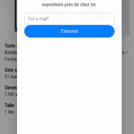
expositions près de chez toi.
S'inscrire
Texte Alternatif
Bataille Pour 1/10e – Papier Fine Art en caisse américaine noire –
Format: 63x250 cm
Date ajoutée
31 mai 2016
Dimensions
1700 x 1700
Taille
1 Mo